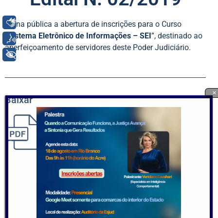
Libras
Torna pública a abertura de inscrições para o Curso
“
Sistema Eletrônico de Informações – SEI
”, destinado ao
Voz
aperfeiçoamento de servidores deste Poder Judiciário.
+ Acessibilidade
×
Baixar