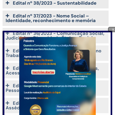
Edital nº 38/2023 - Sustentabilidade
Edital nº 37/2023 - Nome Social –
Identidade, reconhecimento e memória
×
Edital nº 36/2023 - Comunicação Social,
Judiciário e Diversidade Étnico-Racial
Edital nº 35/2023 - Inclusão Social e no
Trabalho de Pessoas com Deficiência
Edital nº 34/2023 - Direitos Humanos,
Acessibilidade e Inclusão
Edital nº 33/2023 - Atendimento às
Pessoas com Deficiência
Edital nº 32/2023 - Prevenção ao
Assédio Moral, Sexual e Discriminação