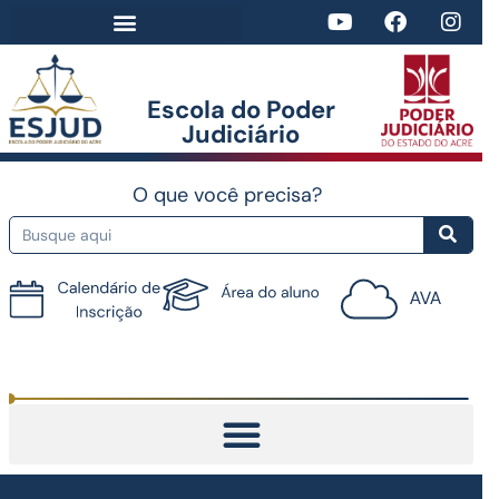
Escola do Poder
Judiciário​
O que você precisa?
Tutorial do AVA