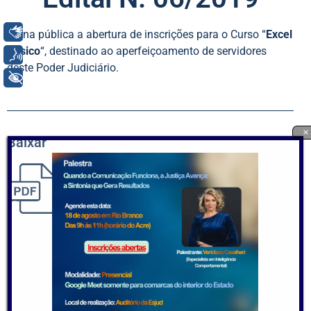
Libras
Torna pública a abertura de inscrições para o Curso “
Excel
Básico
“, destinado ao aperfeiçoamento de servidores
Voz
deste Poder Judiciário.
+ Acessibilidade
×
Baixar