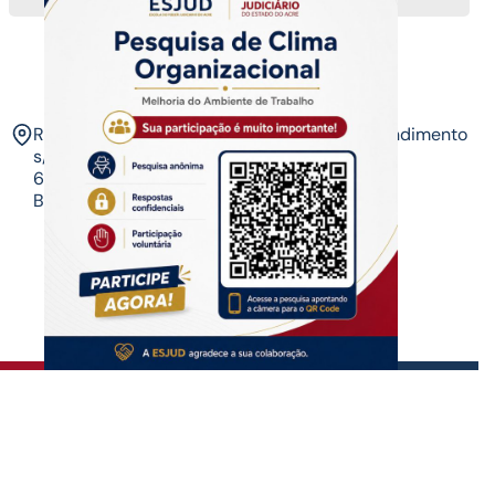
ESJUD
Rua Tribunal de Justiça,
Horário de Atendimento
s/n. Via Verde.
07 às 14 horas​
69.915-631 – Rio
Branco-AC.​
Copyrigth ®
| Escola do Poder Judiciário
Todos os direitos reservados