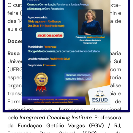
O curso acontece na quinta-feira (9) e sexta-
feira (10) de maio, das 8h30min às 12h10min e
das 14h30min às 18h10min, sempre na sala de
aula da Escola.
Docentes
Rosa Porto
– Mestre em Engenharia
Universidade Federal do Rio Grande do Sul
(UFRGS). Graduada em Psicologia, com
especializações em consultoria
organizacional, dinâmica de grupo, análise
transacional, arte terapia e Gestalt-terapia e
Formação Holística de Base Coach de
executivos, com formação internacional
pelo
Integrated Coaching Institute
. Professora
da Fundação Getúlio Vargas (FGV) / RJ,