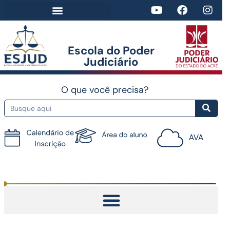
Escola do Poder
Judiciário​
O que você precisa?
Tutorial do AVA