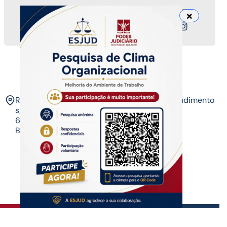
Nossos canais
ESJUD
Rua Tribunal de Justiça,
Horário de Atendimento
s/n. Via Verde.
07 às 14 horas​
69.915-631 – Rio
Branco-AC.​
Copyrigth ®
| Escola do Poder Judiciário
Todos os direitos reservados