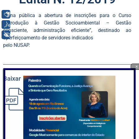
Libras
Torna pública a abertura de inscrições para o Curso
“Introdução à Gestão Socioambiental – Gestão
Voz
consciente, administração eficiente”, destinado ao
+ Acessibilidade
aperfeiçoamento de servidores indicados
pelo NUSAP.
×
Baixar