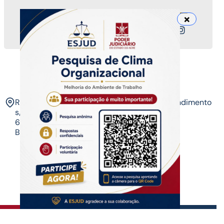
Nossos canais
ESJUD
Rua Tribunal de Justiça,
Horário de Atendimento
s/n. Via Verde.
07 às 14 horas​
69.915-631 – Rio
Branco-AC.​
Copyrigth ®
| Escola do Poder Judiciário
Todos os direitos reservados