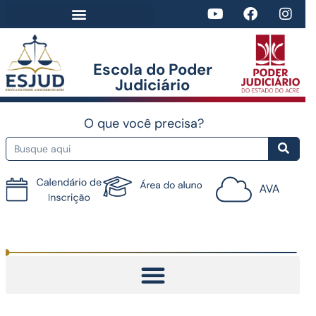
Escola do Poder
Judiciário​
O que você precisa?
Tutorial do AVA