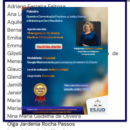
Adriano Ferreira Feitosa
Ana Luisa Pinheiro Braga
Aquiles Prado Neto
Bernadete Oliveira Santos
Emiliana Vanessa de Castro
Emmanoel Porfirio Neves Filho
Gilzelia Miranda da Silva Fialho Bezerra de
Menezes
Glaucia Lopes de Andrade
Glenda Awstin Braga de Souza e Sousa
Jamille de Freitas Barbosa
Janaina Castro Mendes Leao Moreno
Maria Oneide dias Mendonça
Mariara Albuquerque Lima Ribeiro
Nina Maria Gadelha de Oliveira
Olga Jardenia Rocha Passos