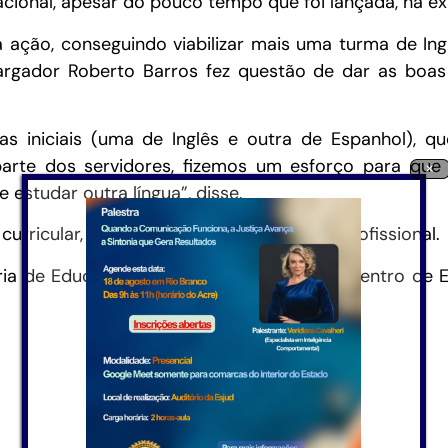
cacional, apesar do pouco tempo que foi lançada, há 
a ação, conseguindo viabilizar mais uma turma de Ing
argador Roberto Barros fez questão de dar as boas
 iniciais (uma de Inglês e outra de Espanhol), q
rte dos servidores, fizemos um esforço para que m
×
estudar outra língua”, disse.
urricular, a atualização e o treinamento profissional.
aria de Educação do Estado, por meio do Centro de 