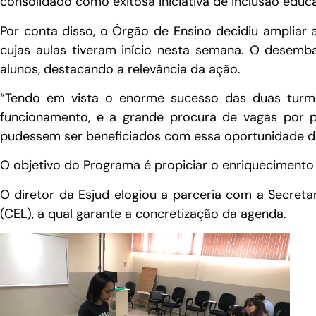
consolidado como exitosa iniciativa de inclusão edu
Por conta disso, o Órgão de Ensino decidiu ampliar 
cujas aulas tiveram início nesta semana. O desemb
alunos, destacando a relevância da ação.
“Tendo em vista o enorme sucesso das duas turmas
funcionamento, e a grande procura de vagas por pa
pudessem ser beneficiados com essa oportunidade de 
O objetivo do Programa é propiciar o enriquecimento c
O diretor da Esjud elogiou a parceria com a Secret
(CEL), a qual garante a concretização da agenda.