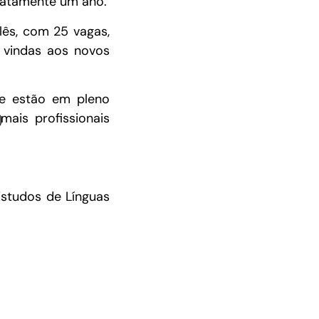
exatamente um ano.
lês, com 25 vagas,
 vindas aos novos
ue estão em pleno
ais profissionais
Estudos de Línguas