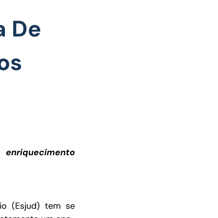
a De
os
e enriquecimento
io (Esjud) tem se