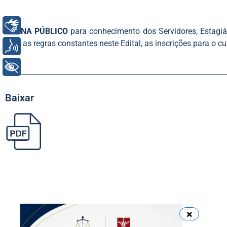
Libras
TORNA PÚBLICO
para conhecimento dos Servidores, Estagiár
com as regras constantes neste Edital, as inscrições para o c
Voz
+ Acessibilidade
Baixar