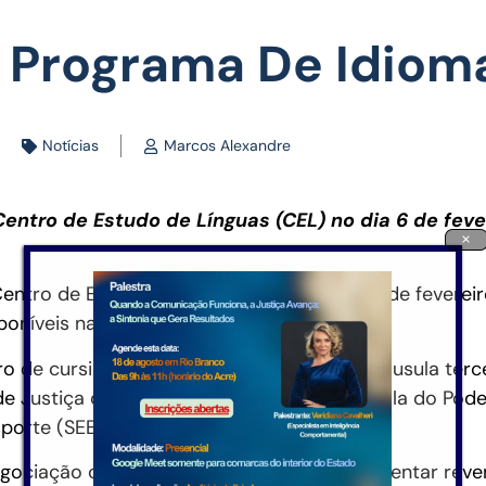
 Programa De Idiom
Notícias
Marcos Alexandre
entro de Estudo de Línguas (CEL) no dia 6 de feve
×
ntro de Estudo de Línguas (CEL) no dia 6 de fevereiro
poníveis naquela unidade de ensino.
ro de cursistas, em conformidade com a cláusula terc
e Justiça do Acre (TJAC), por meio da Escola do Poder
porte (SEE).
ciação com o secretário da pasta, para tentar rever