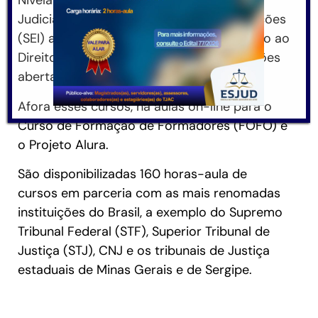
Nivelamento dos Servidores do Poder
Judiciário, Sistema Eletrônico de Informações
(SEI) além da área jurídica, com Introdução ao
Direito Constitucional. Todos com inscrições
abertas!
Afora esses cursos, há aulas on-line para o
Curso de Formação de Formadores (FOFO) e
o Projeto Alura.
São disponibilizadas 160 horas-aula de
cursos em parceria com as mais renomadas
instituições do Brasil, a exemplo do Supremo
Tribunal Federal (STF), Superior Tribunal de
Justiça (STJ), CNJ e os tribunais de Justiça
estaduais de Minas Gerais e de Sergipe.