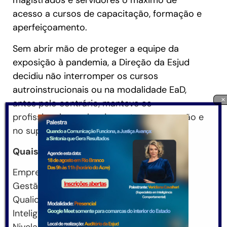
magistrados e servidores o máximo de
acesso a cursos de capacitação, formação e
aperfeiçoamento.
Sem abrir mão de proteger a equipe da
exposição à pandemia, a Direção da Esjud
decidiu não interromper os cursos
autroinstrucionais ou na modalidade EaD,
×
antes pelo contrário, manteve os
profissionais no planejamento, na execução e
no suporte às diversas atividades.
Quais cursos?
Emprego da Vírgula, Reforma Ortográfica,
Gestão do Conhecimento, Gestão da
Qualidade e Gestão Socioambiental,
Inteligência Emocional no Cotidiano,