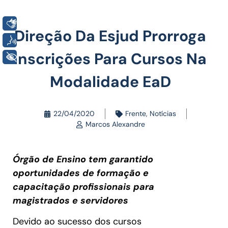
Libras
Direção Da Esjud Prorroga
Voz
Inscrições Para Cursos Na
+ Acessibilidade
Modalidade EaD
22/04/2020
Frente
,
Notícias
Marcos Alexandre
Órgão de Ensino tem garantido
oportunidades de formação e
capacitação profissionais para
magistrados e servidores
Devido ao sucesso dos cursos