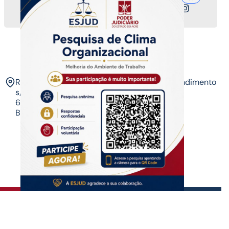
Nossos canais
ESJUD
Rua Tribunal de Justiça,
Horário de Atendimento
s/n. Via Verde.
07 às 14 horas​
69.915-631 – Rio
Branco-AC.​
Copyrigth ®
| Escola do Poder Judiciário
Todos os direitos reservados