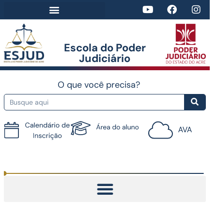
Escola do Poder
Judiciário​
O que você precisa?
Tutorial do AVA