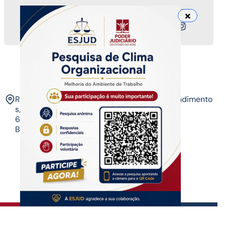
Nossos canais
ESJUD
Rua Tribunal de Justiça,
Horário de Atendimento
s/n. Via Verde.
07 às 14 horas​
69.915-631 – Rio
Branco-AC.​
Copyrigth ®
| Escola do Poder Judiciário
Todos os direitos reservados