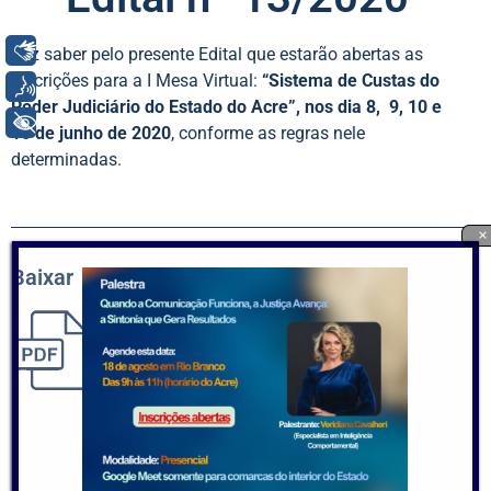
Libras
Faz saber pelo presente Edital que estarão abertas as
inscrições para a I Mesa Virtual:
“Sistema de Custas do
Voz
Poder Judiciário do Estado do Acre”,
nos dia 8, 9, 10 e
+ Acessibilidade
16 de junho de 2020
, conforme as regras nele
determinadas.
×
Baixar