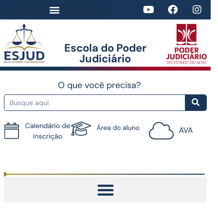
Escola do Poder
Judiciário​
O que você precisa?
Tutorial do AVA