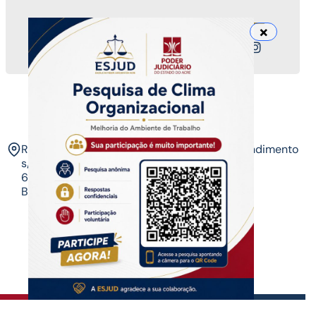
Nossos canais
ESJUD
Rua Tribunal de Justiça,
Horário de Atendimento
s/n. Via Verde.
07 às 14 horas​
69.915-631 – Rio
Branco-AC.​
Copyrigth ®
| Escola do Poder Judiciário
Todos os direitos reservados