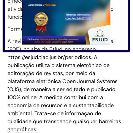
o necessário viés memorialístico das
atividades acadêmica e científica do corpo
funcional do Judiciário Estadual.
Formato e linha editorial
A revista está disponível em formato digital
(PDF), no site da Esjud, no endereço
https://esjud.tjac.jus.br/periodicos. A
publicação utiliza o sistema eletrônico de
editoração de revistas, por meio da
plataforma eletrônica Open Journal Systems
(OJS), de maneira a ser editado e publicado
100% online. A medida contribui com a
economia de recursos e a sustentabilidade
ambiental. Trata-se de informação de
qualidade que transcende quaisquer barreiras
geográficas.