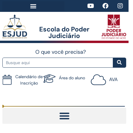
Escola do Poder
Judiciário​
O que você precisa?
Tutorial do AVA