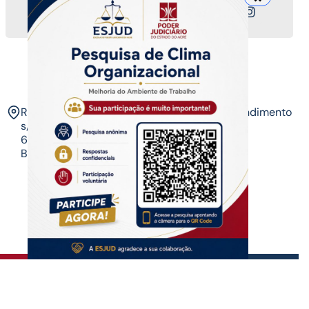
Nossos canais
ESJUD
Rua Tribunal de Justiça,
Horário de Atendimento
s/n. Via Verde.
07 às 14 horas​
69.915-631 – Rio
Branco-AC.​
Copyrigth ®
| Escola do Poder Judiciário
Todos os direitos reservados