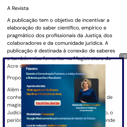
A Revista
A publicação tem o objetivo de incentivar a
elaboração do saber científico, empírico e
pragmático dos profissionais da Justiça, dos
colaboradores e da comunidade jurídica. A
publicação é destinada à conexão de saberes
×
e também visa fomentar na Magistratura do
Acre o debate teórico-prático do Direito.
Proposta e importância
Além de ser mecanismo de difusão de
conhecimentos e da produção intelectual de
magistrado(a)s, servidore(a)s do Poder
Judiciário do Acre e operadores do Direito, o
periódico favorece a documentação e atende