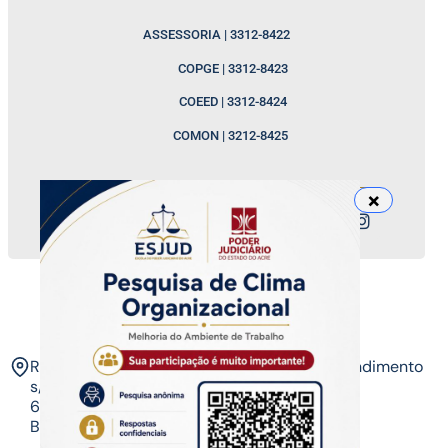
ASSESSORIA | 3312-8422
COPGE | 3312-8423
COEED | 3312-8424
COMON | 3212-8425
Nossos canais
ESJUD
Rua Tribunal de Justiça,
Horário de Atendimento
s/n. Via Verde.
07 às 14 horas​
69.915-631 – Rio
Branco-AC.​