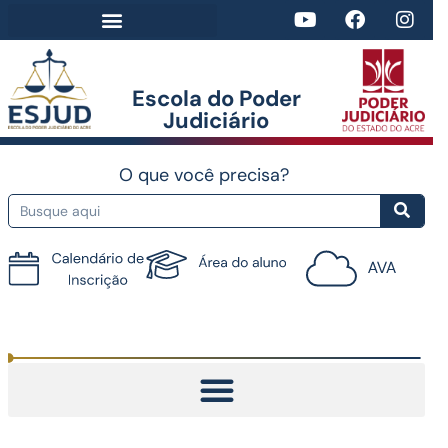
Escola do Poder
Judiciário​
O que você precisa?
Tutorial do AVA