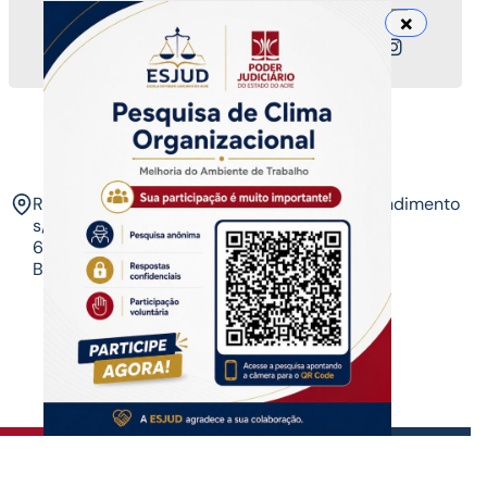
Nossos canais
ESJUD
Rua Tribunal de Justiça,
Horário de Atendimento
s/n. Via Verde.
07 às 14 horas​
69.915-631 – Rio
Branco-AC.​
Copyrigth ®
| Escola do Poder Judiciário
Todos os direitos reservados