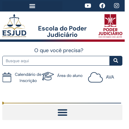
Escola do Poder
Judiciário​
O que você precisa?
Tutorial do AVA