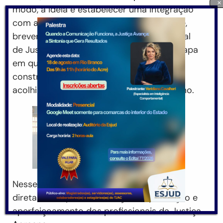
×
modo, a ideia é estabelecer uma integração
com as demais instituições. Anunciou que,
brevemente, o Órgão de Ensino do Tribunal
de Justiça do Acre (TJAC) iniciará uma etapa
em que será, mais do que reformado,
construído sob uma perspectiva de
acolhimento, valorização e profissionalismo.
Nesse sentido, a estruturação contribuirá
diretamente para a formação, capacitação e
aperfeiçoamento dos profissionais da Justiça