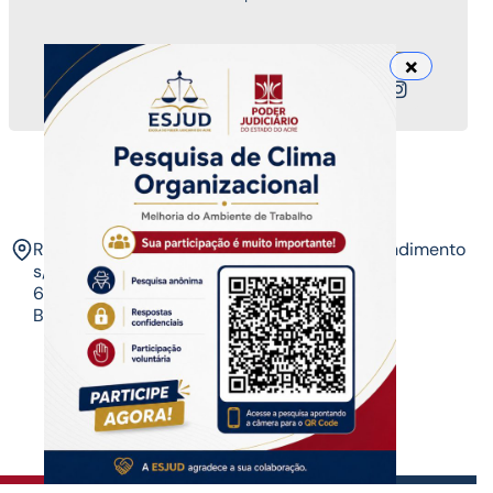
Nossos canais
ESJUD
Rua Tribunal de Justiça,
Horário de Atendimento
s/n. Via Verde.
07 às 14 horas​
69.915-631 – Rio
Branco-AC.​
Copyrigth ®
| Escola do Poder Judiciário
Todos os direitos reservados