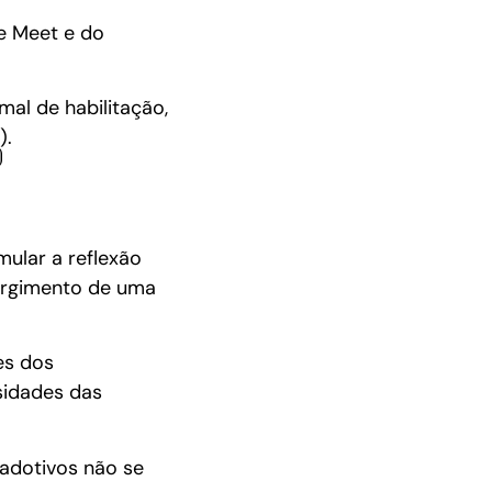
le Meet e do
al de habilitação,
).
mular a reflexão
urgimento de uma
es dos
sidades das
 adotivos não se