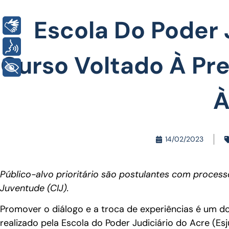
Escola Do Poder J
Libras
Voz
Curso Voltado À Pr
+ Acessibilidade
À
14/02/2023
Público-alvo prioritário são postulantes com process
Juventude (CIJ).
Promover o diálogo e a troca de experiências é um d
realizado pela Escola do Poder Judiciário do Acre (Es