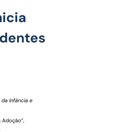
icia
ndentes
 da Infância e
à Adoção”,
.