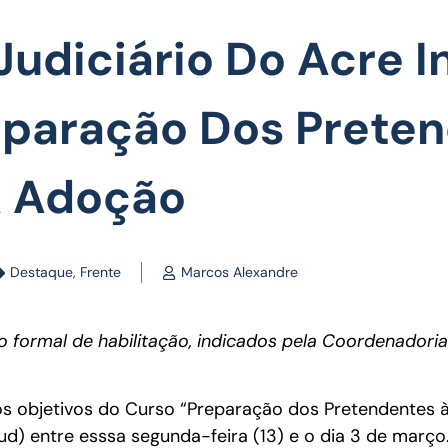
udiciário Do Acre In
eparação Dos Prete
 Adoção
Destaque
,
Frente
Marcos Alexandre
o formal de habilitação, indicados pela Coordenadoria
os objetivos do Curso “Preparação dos Pretendentes 
jud) entre esssa segunda-feira (13) e o dia 3 de março