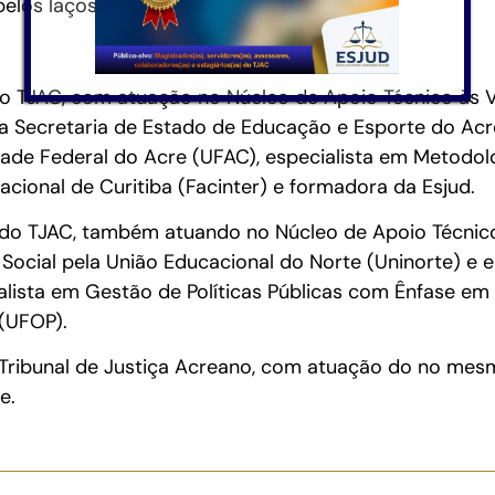
pelos laços de afeto.
 do TJAC, com atuação no Núcleo de Apoio Técnico às V
a Secretaria de Estado de Educação e Esporte do Acr
dade Federal do Acre (UFAC), especialista em Metodol
acional de Curitiba (Facinter) e formadora da Esjud.
ial do TJAC, também atuando no Núcleo de Apoio Técnic
Social pela União Educacional do Norte (Uninorte) e e
alista em Gestão de Políticas Públicas com Ênfase em
 (UFOP).
do Tribunal de Justiça Acreano, com atuação do no me
e.