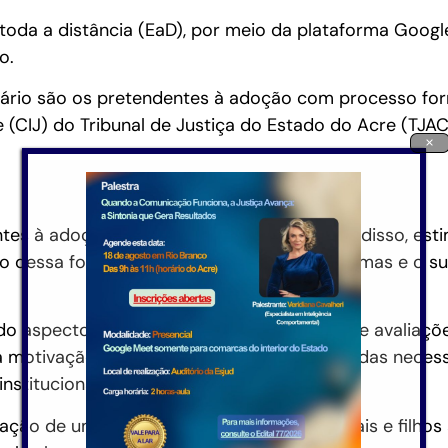
 toda a distância (EaD), por meio da plataforma Goog
o.
tário são os pretendentes à adoção com processo form
 (CIJ) do Tribunal de Justiça do Estado do Acre (TJAC
×
ntes à adoção, adotantes e adotados. Além disso, esti
o dessa forma a quebra de antigos paradigmas e o s
ndo aspectos legais que envolvem a adoção e avaliaçõ
 a motivação pessoal para adoção e acerca das neces
nstitucional.
iação de uma rede de apoio, a fim de que pais e filhos