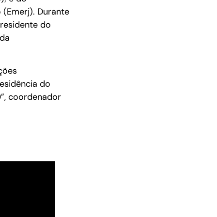
 (Emerj). Durante
presidente do
ada
ações
residência do
.0”, coordenador