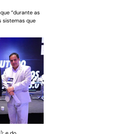
que “durante as
s sistemas que
); e do