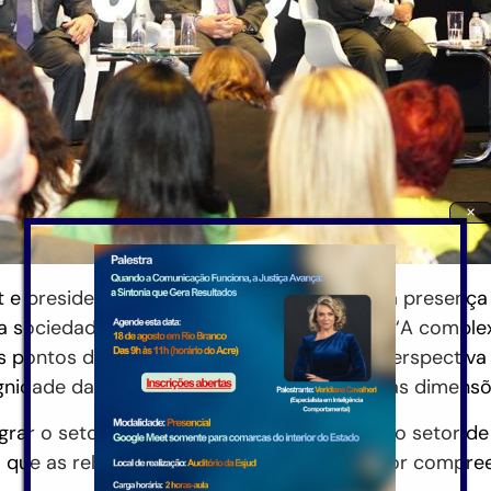
×
t e presidente do Copedem, agradeceu pela presença
a sociedade nos mais diversos segmentos. “A comple
pontos de vista, seja para oferecer uma perspectiva
ignidade da pessoa humana em todas as suas dimensõe
rar o setor produtivo, a área econômica e o setor d
o que as relações e debates favoreçam maior compre