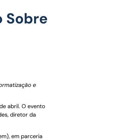
o Sobre
normatização e
de abril. O evento
es, diretor da
em), em parceria