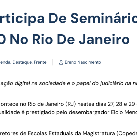
rticipa De Seminári
0 No Rio De Janeiro
genda
,
Destaque
,
Frente
Breno Nascimento
ção digital na sociedade e o papel do judiciário na 
ontece no Rio de Janeiro (RJ) nestes dias 27, 28 e 29 
alidade é prestigiado pelo desembargador Elcio Mend
iretores de Escolas Estaduais da Magistratura (Coped