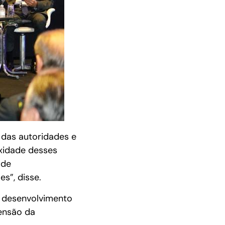
 das autoridades e
xidade desses
 de
s”, disse.
e desenvolvimento
ensão da