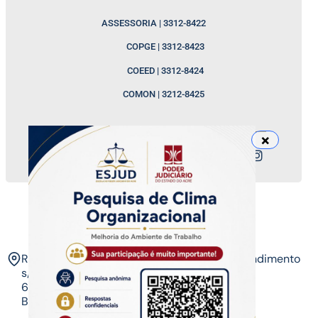
ASSESSORIA | 3312-8422
COPGE | 3312-8423
COEED | 3312-8424
COMON | 3212-8425
Nossos canais
ESJUD
Rua Tribunal de Justiça,
Horário de Atendimento
s/n. Via Verde.
07 às 14 horas​
69.915-631 – Rio
Branco-AC.​