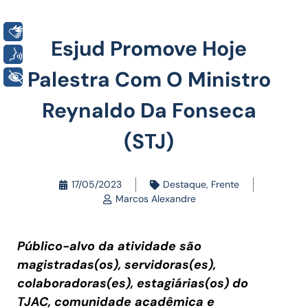
Libras
Esjud Promove Hoje
Voz
Palestra Com O Ministro
+ Acessibilidade
Reynaldo Da Fonseca
(STJ)
17/05/2023
Destaque
,
Frente
Marcos Alexandre
Público-alvo da atividade são
magistradas(os), servidoras(es),
colaboradoras(es), estagiárias(os) do
TJAC, comunidade acadêmica e