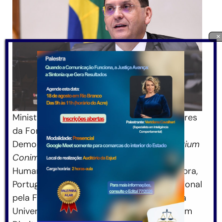
×
Ministro do STJ desde 2015, Reynaldo Soares
da Fonseca, possui pós-doutorado em
Democracia e Direitos Humanos (
Ius Gentium
Conimbrigae
), pelo Centro de Direitos
Humanos (IGC), da Universidade de Coimbra,
Portugal. Doutorado em Direito Constitucional
pela Fadisp-SP, com pesquisa realizada na
Universidade de Siena – Itália. Mestrado em