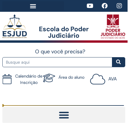
Escola do Poder
Judiciário​
O que você precisa?
Tutorial do AVA