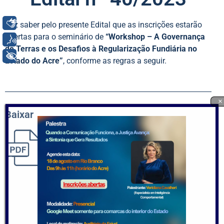
Libras
Faz saber pelo presente Edital que as inscrições estarão
abertas para o seminário de
“Workshop – A Governança
Voz
de Terras e os Desafios à Regularização Fundiária no
+ Acessibilidade
Estado do Acre”
, conforme as regras a seguir.
×
Baixar