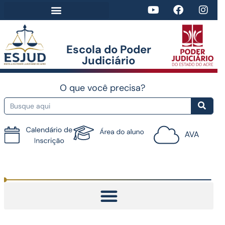
Escola do Poder
Judiciário​
O que você precisa?
Tutorial do AVA