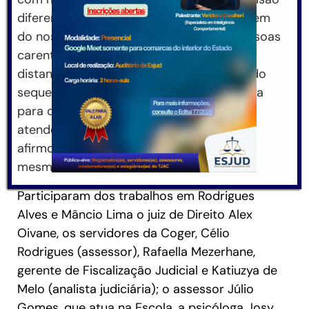
diferente sobre os cidadãos, que dependem
do nosso trabalho, principalmente as pessoas
carentes, muitas delas vêm de locais
distantes, de difícil acesso, sem ter tomado
sequer o café da manhã, atrás de resposta
para o seu problema. Então temos de
atendê-las com esse olhar carinhoso”,
afirmou Renee Marçal, diretora cível da
mesma comarca.
Participaram dos trabalhos em Rodrigues
Alves e Mâncio Lima o juiz de Direito Alex
Oivane, os servidores da Coger, Célio
Rodrigues (assessor), Rafaella Mezerhane,
gerente de Fiscalização Judicial e Katiuzya de
Melo (analista judiciária); o assessor Júlio
Gomes, que atua na Escola, a psicóloga Josy