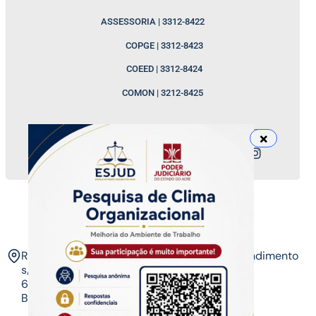
ASSESSORIA | 3312-8422
COPGE | 3312-8423
COEED | 3312-8424
COMON | 3212-8425
Nossos canais
ESJUD
Rua Tribunal de Justiça,
Horário de Atendimento
s/n. Via Verde.
07 às 14 horas​
69.915-631 – Rio
Branco-AC.​