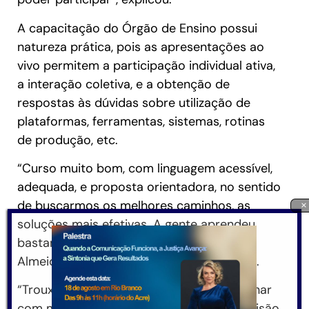
A capacitação do Órgão de Ensino possui
natureza prática, pois as apresentações ao
vivo permitem a participação individual ativa,
a interação coletiva, e a obtenção de
respostas às dúvidas sobre utilização de
plataformas, ferramentas, sistemas, rotinas
de produção, etc.
“Curso muito bom, com linguagem acessível,
adequada, e proposta orientadora, no sentido
de buscarmos os melhores caminhos, as
×
soluções mais efetivas. A gente aprendeu
bastante”, declarou a servidora Caren
Almeida, diretora criminal de Mâncio Lima.
“Trouxe um novo horizonte, faz a gente olhar
com mais empatia. Passamos a ter uma visão