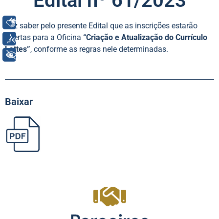
Edital nº 61/2023
Libras
Faz saber pelo presente Edital que as inscrições estarão
abertas para a Oficina
“Criação e Atualização do Currículo
Voz
Lattes”
, conforme as regras nele determinadas.
+ Acessibilidade
Baixar