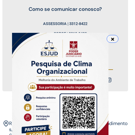
Como se comunicar conosco?
ASSESSORIA | 3312-8422
COPGE | 3312-8423
COEED | 3312-8424
COMON | 3212-8425
Nossos canais
ESJUD
Rua Tribunal de Justiça,
Horário de Atendimento
s/n. Via Verde.
07 às 14 horas​