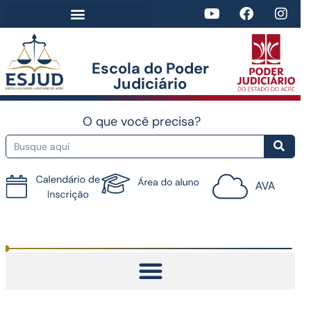
Escola do Poder
Judiciário​
O que você precisa?
Tutorial do AVA