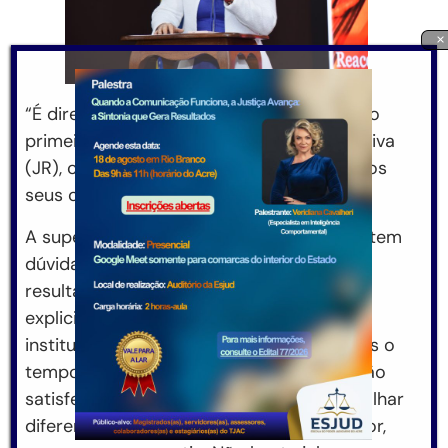
×
“É direcionado à formação de quem terá o
primeiro contato com a Justiça Restaurativa
(JR), como forma de capacitar e ampliar os
seus conhecimentos”, disse.
A supervisora do NPJR salientou que não tem
dúvidas de que a agenda educacional
resultará em “uma imensa qualificação”, e
explicitou qual deve ser abordagem das
instituições sobre a temática. “Precisamos o
tempo todo perguntar se as pessoas estão
satisfeitas com nosso trabalho e ter um olhar
diferenciado e humano à vítima, ao ofensor,