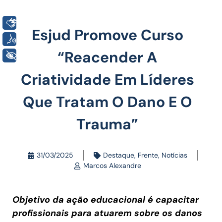
Libras
Esjud Promove Curso
Voz
“Reacender A
+ Acessibilidade
Criatividade Em Líderes
Que Tratam O Dano E O
Trauma”
31/03/2025
Destaque
,
Frente
,
Notícias
Marcos Alexandre
Objetivo da ação educacional é capacitar
profissionais para atuarem sobre os danos