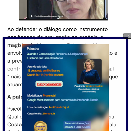
Ao defender o diálogo como instrumento
×
pacificador, de prevenção ao assédio, a
magistrada frisou que o Tribunal está
envolvido para estimular o reconhecimento e
a prevenção de práticas abusivas,
contribuindo para um ambiente profissional
“mais saudável e feliz a todas as pessoas que
atuam no Judiciário Estadual”.
A palestra
Psicóloga com atuação na Gerência de
Qualidade de Vida (Gevid) do TJAC, Josinéia
Costa explicitou quatro módulos em sua fala.