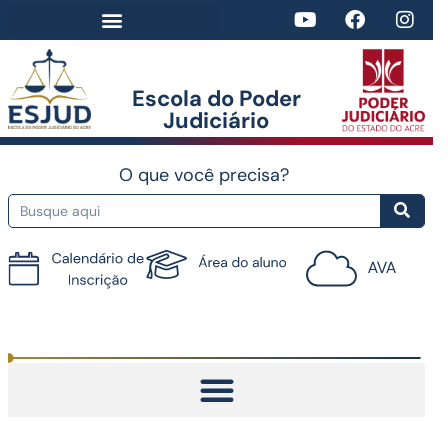
Escola do Poder
Judiciário​
O que você precisa?
Tutorial do AVA