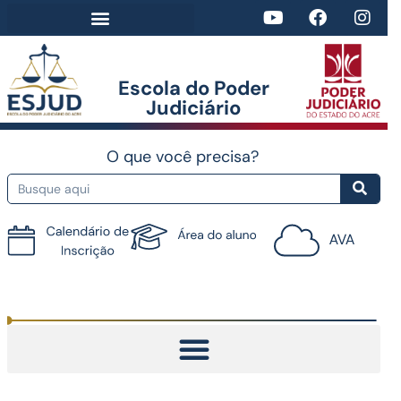
Escola do Poder
Judiciário​
O que você precisa?
Tutorial do AVA