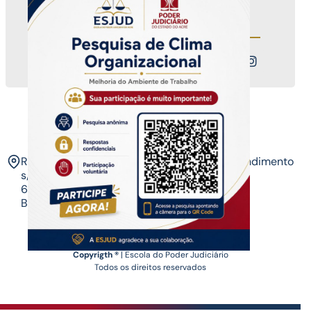
COMON | 3212-8425
Nossos canais
ESJUD
Rua Tribunal de Justiça,
Horário de Atendimento
s/n. Via Verde.
07 às 14 horas​
69.915-631 – Rio
Branco-AC.​
Copyrigth ®
| Escola do Poder Judiciário
Todos os direitos reservados