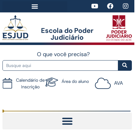
Escola do Poder
Judiciário​
O que você precisa?
Tutorial do AVA