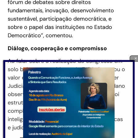
fórum de debates sobre direitos
fundamentais, inovação, desenvolvimento
sustentável, participação democrática, e
sobre o papel das instituições no Estado
Democrático”, comentou.
Diálogo, cooperação e compromisso
×
Ao falar sobre a realização do congresso em
solo baiano, o presidente do TJBA destacou o
valor estratégico do encontro para o Poder
Judiciário. O desembargador José Rotondano
observou que a programação do evento foi
estruturada em torno de temas de alta
complexidade, como governança da
inteligência artificial, regulações tecnológicas
e judicialização da saúde suplementar.