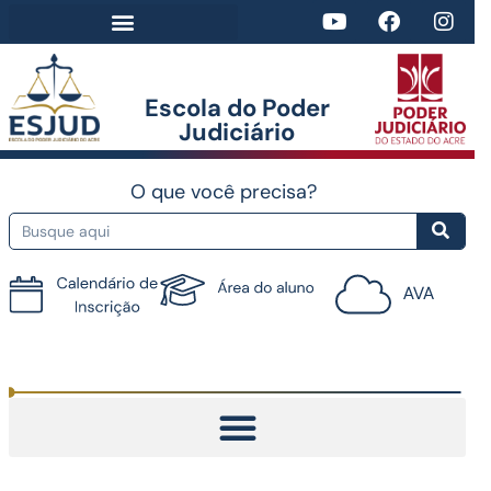
Escola do Poder
Judiciário​
O que você precisa?
Tutorial do AVA