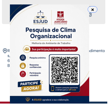
Nossos canais
ESJUD
Rua Tribunal de Justiça,
Horário de Atendimento
s/n. Via Verde.
07 às 14 horas​
69.915-631 – Rio
Branco-AC.​
Copyrigth ®
| Escola do Poder Judiciário
Todos os direitos reservados