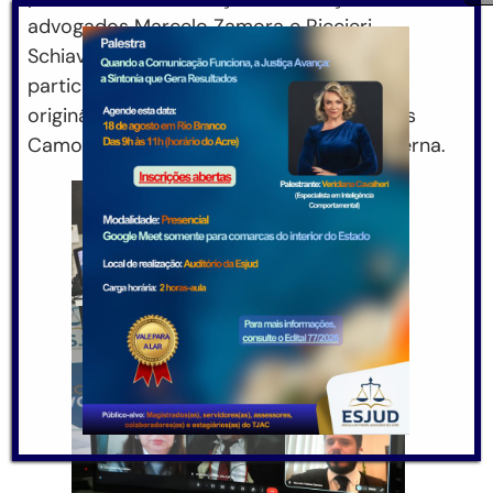
advogados Marcelo Zamora e Riccieri
Schiave, e a advogada Josiane Spada
participaram do julgamento. Membro
originário do órgão, o desembargador Luís
Camolez cumpre agenda de trabalho externa.