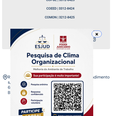
COEED | 3312-8424
COMON | 3212-8425
Nossos canais
ESJUD
Rua Tribunal de Justiça,
Horário de Atendimento
s/n. Via Verde.
07 às 14 horas​
69.915-631 – Rio
Branco-AC.​
Copyrigth ®
| Escola do Poder Judiciário