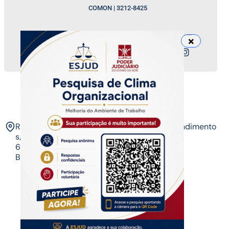
COMON | 3212-8425
Nossos canais
ESJUD
Rua Tribunal de Justiça,
Horário de Atendimento
s/n. Via Verde.
07 às 14 horas​
69.915-631 – Rio
Branco-AC.​
Copyrigth ®
| Escola do Poder Judiciário
Todos os direitos reservados