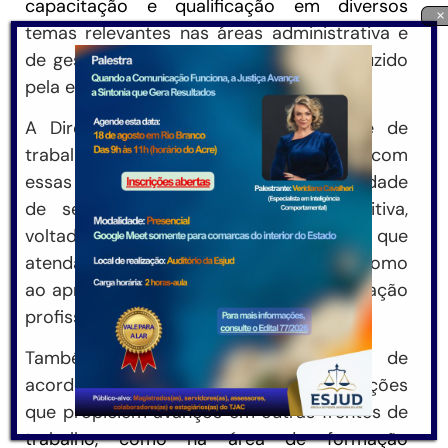
capacitação e qualificação em diversos
×
temas relevantes nas áreas administrativa e
de gestão/liderança. O curso será conduzido
pela equipe da CGU-AC.
A Direção da Escola e a sua equipe de
trabalho continuarão mantendo diálogo com
essas e outras instituições, com a finalidade
de se estabelecer uma agenda positiva,
voltada à consecução de projetos que
atendam a necessidades mútuas, bem como
ao aprimoramento do ensino e à qualificação
profissional.
Também está prevista a celebração de
acordos técnicos, convênios e cooperações
que propiciem avanços em outras frentes de
trabalho, como na área de formação