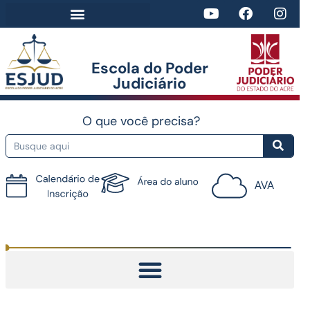
Escola do Poder
Judiciário​
O que você precisa?
Tutorial do AVA