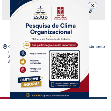
Nossos canais
ESJUD
Rua Tribunal de Justiça,
Horário de Atendimento
s/n. Via Verde.
07 às 14 horas​
69.915-631 – Rio
Branco-AC.​
Copyrigth ®
| Escola do Poder Judiciário
Todos os direitos reservados