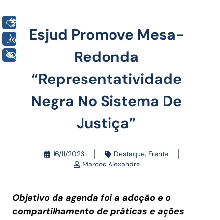
Libras
Esjud Promove Mesa-
Voz
Redonda
+ Acessibilidade
“Representatividade
Negra No Sistema De
Justiça”
16/11/2023
Destaque
,
Frente
Marcos Alexandre
Objetivo da agenda foi a adoção e o
compartilhamento de práticas e ações