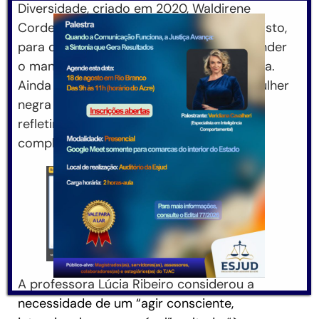
Diversidade, criado em 2020, Waldirene
Cordeiro citou a linguista Conceição Evaristo,
para quem o mais importante não é estender
o manto da caridade, mas sim o da Justiça.
Ainda conforme a escritora mineira, “a mulher
negra é a base da pirâmide, de modo a
refletir toda sua beleza, inteireza,
complexidade e humanidade”.
A professora Lúcia Ribeiro considerou a
necessidade de um “agir consciente,