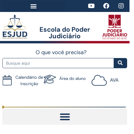
Escola do Poder
Judiciário​
O que você precisa?
Tutorial do AVA