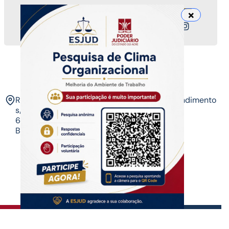
Nossos canais
ESJUD
Rua Tribunal de Justiça,
Horário de Atendimento
s/n. Via Verde.
07 às 14 horas​
69.915-631 – Rio
Branco-AC.​
Copyrigth ®
| Escola do Poder Judiciário
Todos os direitos reservados