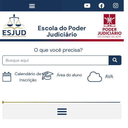
Escola do Poder
Judiciário​
O que você precisa?
Tutorial do AVA