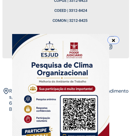
COPGE | 3312-8423
COEED | 3312-8424
COMON | 3212-8425
Nossos canais
ESJUD
Rua Tribunal de Justiça,
Horário de Atendimento
s/n. Via Verde.
07 às 14 horas​
69.915-631 – Rio
Branco-AC.​
Copyrigth ®
| Escola do Poder Judiciário