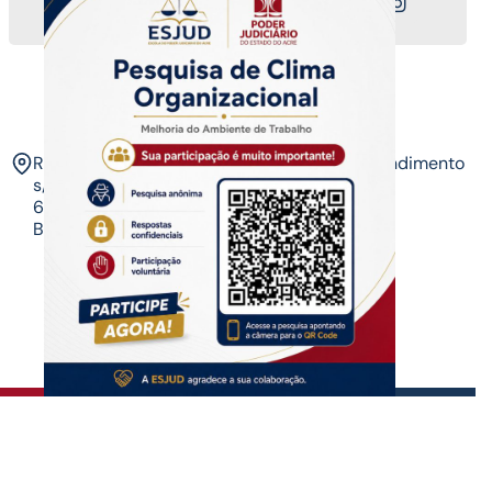
Nossos canais
ESJUD
Rua Tribunal de Justiça,
Horário de Atendimento
s/n. Via Verde.
07 às 14 horas​
69.915-631 – Rio
Branco-AC.​
Copyrigth ®
| Escola do Poder Judiciário
Todos os direitos reservados