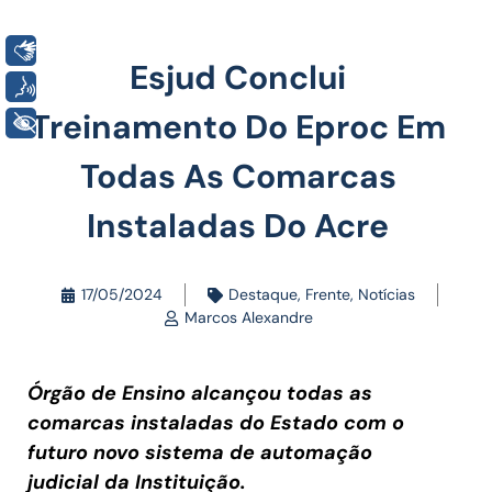
Libras
Esjud Conclui
Voz
Treinamento Do Eproc Em
+ Acessibilidade
Todas As Comarcas
Instaladas Do Acre
17/05/2024
Destaque
,
Frente
,
Notícias
Marcos Alexandre
Órgão de Ensino alcançou todas as
comarcas instaladas do Estado com o
futuro novo sistema de automação
judicial da Instituição.