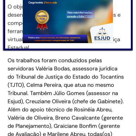
O objetivo da agenda educacional foi
desenvolver nas(nos) cursistas habilidades e
competências para compreenderem a
ferramenta, que será o novo sistema de
virtualização e automação judicial da Justiça
Estadual.
Os trabalhos foram conduzidos pelas
servidoras Valéria Bodas, assessora jurídica
do Tribunal de Justiça do Estado do Tocantins
(TJTO), Celma Pereira, que atua no mesmo
Tribunal. Também Júlio Gomes (assessor na
Esjud), Creuziane Oliveira (chefe de Gabinete).
Além do apoio técnico de Rosinéia Abreu,
Valéria de Oliveira, Breno Cavalcante (gerente
de Planejamento), Graiciane Bonfim (gerente
de Avaliação) e Marilene Abreu, todas(os)