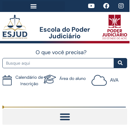
Escola do Poder
Judiciário​
O que você precisa?
Tutorial do AVA