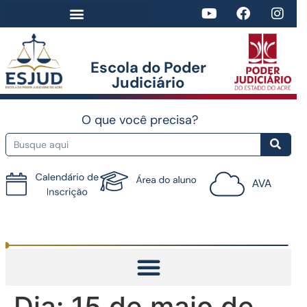
Escola do Poder
Judiciário​
O que você precisa?
Tutorial do AVA
Dia:
15 de maio de