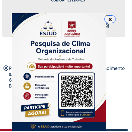
COMON | 3212-8425
Nossos canais
ESJUD
Rua Tribunal de Justiça,
Horário de Atendimento
s/n. Via Verde.
07 às 14 horas​
69.915-631 – Rio
Branco-AC.​
Copyrigth ®
| Escola do Poder Judiciário
Todos os direitos reservados