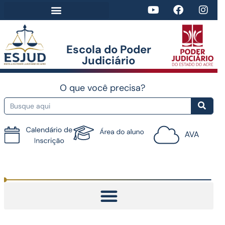
Escola do Poder
Judiciário​
O que você precisa?
Tutorial do AVA