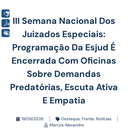
Libras
III Semana Nacional Dos
Voz
Juizados Especiais:
+ Acessibilidade
Programação Da Esjud É
Encerrada Com Oficinas
Sobre Demandas
Predatórias, Escuta Ativa
E Empatia
19/06/2026
Destaque
,
Frente
,
Notícias
Marcos Alexandre