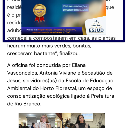
residência trabalhos de compostagem – que
é o processo natural de reciclagem de
resíduos, que são transformados em um
adubo rico em nutrientes. “Depois que
comecei a compostagem em casa, as plantas
ficaram muito mais verdes, bonitas,
cresceram bastante”, finalizou.
A oficina foi conduzida por Eliana
Vasconcelos, Antonia Viviane e Sebastião de
Jesus, servidores(as) da Escola de Educação
Ambiental do Horto Florestal, um espaço de
conscientização ecológica ligado à Prefeitura
de Rio Branco.