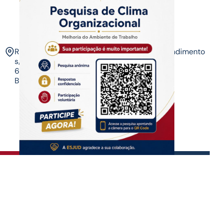
ESJUD
Rua Tribunal de Justiça,
Horário de Atendimento
s/n. Via Verde.
07 às 14 horas​
69.915-631 – Rio
Branco-AC.​
Copyrigth ®
| Escola do Poder Judiciário
Todos os direitos reservados