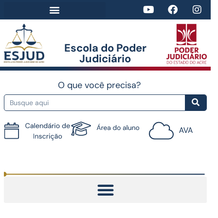
Escola do Poder
Judiciário​
O que você precisa?
Tutorial do AVA