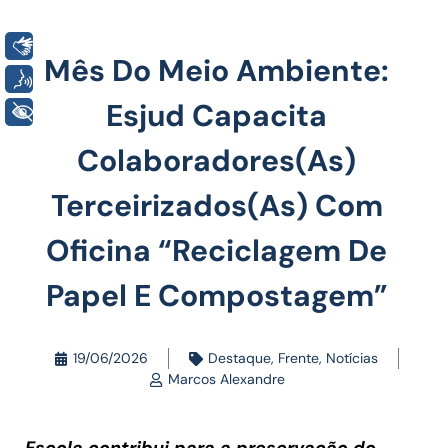
Libras
Mês Do Meio Ambiente:
Voz
Esjud Capacita
+ Acessibilidade
Colaboradores(as)
Terceirizados(as) Com
Oficina “Reciclagem De
Papel E Compostagem”
19/06/2026
Destaque
,
Frente
,
Notícias
Marcos Alexandre